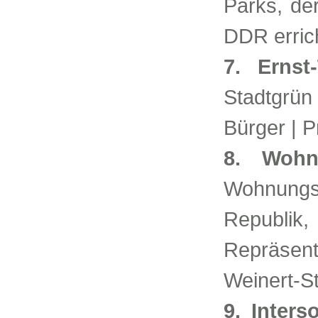
Parks, de
DDR errich
7. Ernst
Stadtgrün
Bürger | P
8. Wohn
Wohnung
Republi
Repräsent
Weinert-S
9. Inters