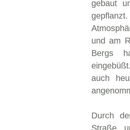
gebaut u
gepflanzt
Atmosphär
und am Ra
Bergs ha
eingebüß
auch heu
angenom
Durch de
Straße u