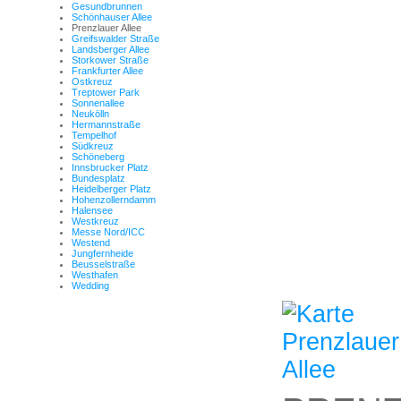
Gesundbrunnen
Schönhauser Allee
Prenzlauer Allee
Greifswalder Straße
Landsberger Allee
Storkower Straße
Frankfurter Allee
Ostkreuz
Treptower Park
Sonnenallee
Neukölln
Hermannstraße
Tempelhof
Südkreuz
Schöneberg
Innsbrucker Platz
Bundesplatz
Heidelberger Platz
Hohenzollerndamm
Halensee
Westkreuz
Messe Nord/ICC
Westend
Jungfernheide
Beusselstraße
Westhafen
Wedding