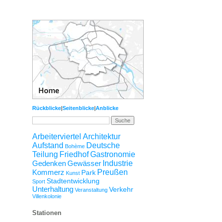
Rückblicke
|
Seitenblicke
|
Anblicke
Arbeiterviertel
Architektur
Aufstand
Deutsche
Bohème
Teilung
Friedhof
Gastronomie
Gedenken
Gewässer
Industrie
Kommerz
Preußen
Park
Kunst
Stadtentwicklung
Sport
Unterhaltung
Verkehr
Veranstaltung
Villenkolonie
Stationen