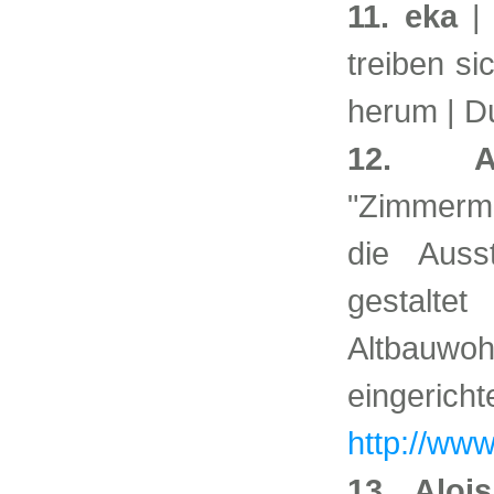
11. eka
| 
treiben si
herum | D
12. Au
"Zimmerme
die Auss
gestalt
Altbauwoh
eingeric
http://www
13. Aloi