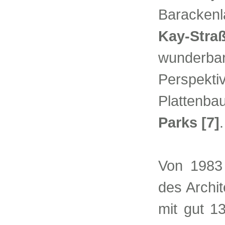
Barackenl
Kay-Str
wunderb
Perspek
Plattenb
Parks [7]
.
Von 1983 
des Archi
mit gut 