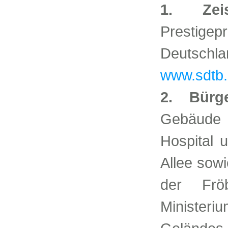
1. Zeis
Prestige
Deutsch
www.sdtb.
2. Bürg
Gebäude b
Hospital 
Allee sow
der Frö
Ministeriu