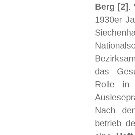
Berg [2]
.
1930er Ja
Sieche
National
Bezirksam
das Gesu
Rolle in
Auslesepr
Nach dem
betrieb d