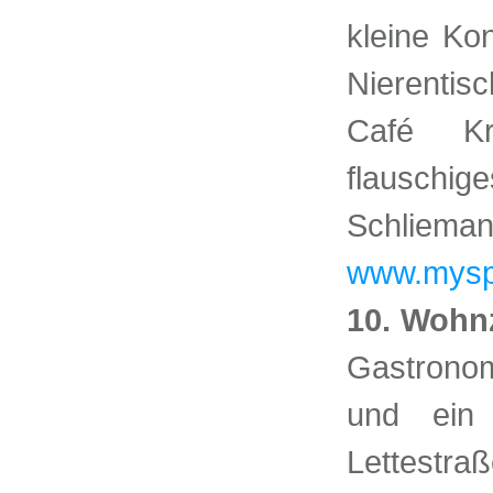
kleine Ko
Nierenti
Café Kr
flausch
Schl
www.mysp
10. Wohn
Gastrono
und ein 
Lettestraß