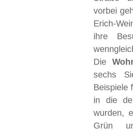
vorbei ge
Erich-Wei
ihre Bes
wenngleic
Die
Wohns
sechs Si
Beispiele 
in die de
wurden, e
Grün u