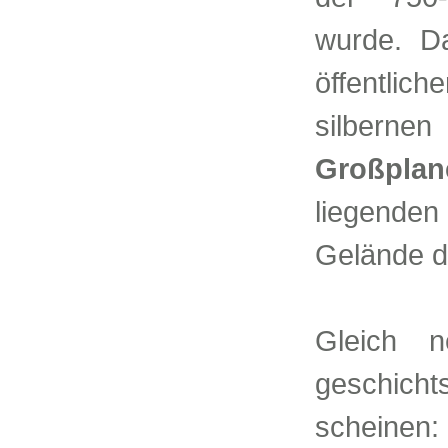
wurde. D
öffentlic
silbe
Großpla
liegenden
Gelände de
Gleich 
geschich
scheinen: