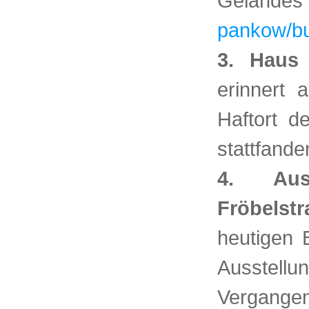
Geländes 
pankow/bu
3. Haus
erinnert 
Haftort 
stattfande
4. Auss
Fröbelstr
heutigen 
Ausstel
Vergangenh