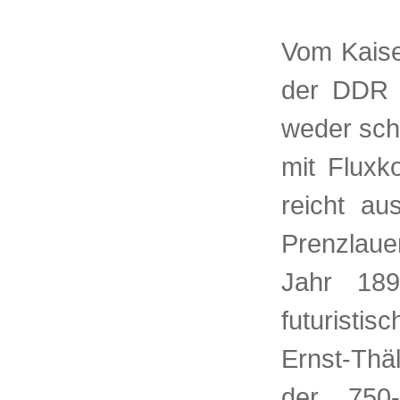
Vom Kaise
der DDR b
weder sch
mit Fluxk
reicht au
Prenzlau
Jahr 189
futuristi
Ernst-Thä
der 750-J