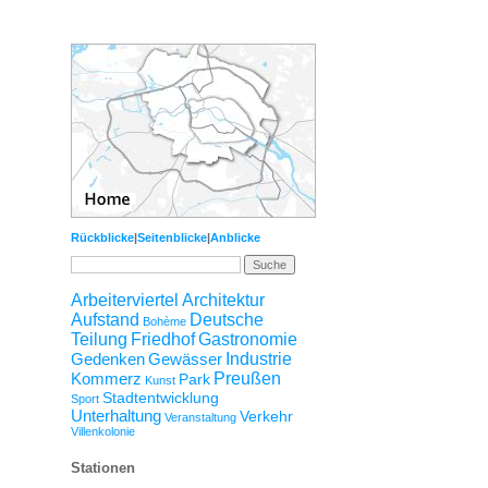
Rückblicke
|
Seitenblicke
|
Anblicke
Arbeiterviertel
Architektur
Aufstand
Deutsche
Bohème
Teilung
Friedhof
Gastronomie
Gedenken
Gewässer
Industrie
Kommerz
Preußen
Park
Kunst
Stadtentwicklung
Sport
Unterhaltung
Verkehr
Veranstaltung
Villenkolonie
Stationen