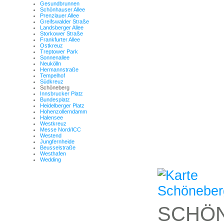
Gesundbrunnen
Schönhauser Allee
Prenzlauer Allee
Greifswalder Straße
Landsberger Allee
Storkower Straße
Frankfurter Allee
Ostkreuz
Treptower Park
Sonnenallee
Neukölln
Hermannstraße
Tempelhof
Südkreuz
Schöneberg
Innsbrucker Platz
Bundesplatz
Heidelberger Platz
Hohenzollerndamm
Halensee
Westkreuz
Messe Nord/ICC
Westend
Jungfernheide
Beusselstraße
Westhafen
Wedding
SCHÖ