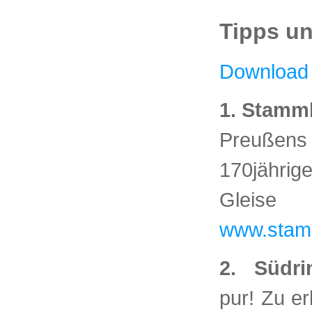
Tipps u
Download 
1. Stam
Preußen
170jährig
Gleise
www.stam
2. Südri
pur! Zu e