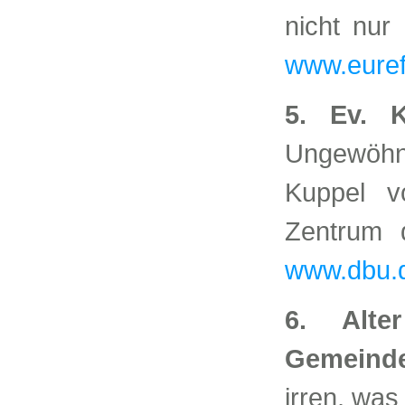
nicht nur
www.euref-
5. Ev. K
Ungewöhn
Kuppel v
Zentrum d
www.dbu.d
6. Alte
Gemeind
irren, was