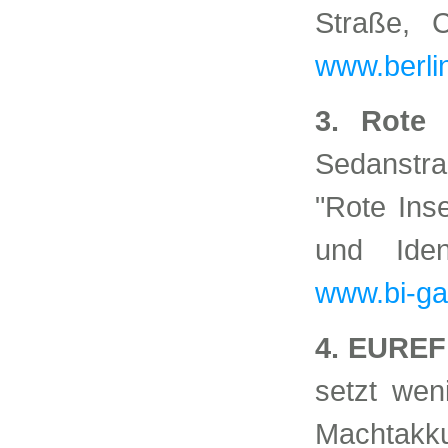
Straße, 
www.berli
3. Rote
Sedanstra
"Rote Inse
und Iden
www.bi-ga
4. EURE
setzt weni
Machtakku