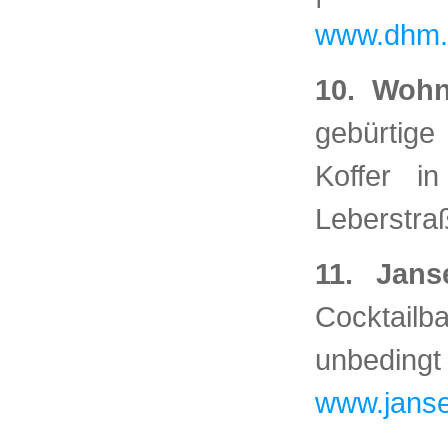
www.dhm.d
10. Wohn
gebürtige
Koffer i
Leberstra
11. Jan
Cocktail
unbedingt
www.janse