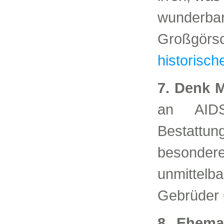
wunder
Großgörs
historisch
7. Denk M
an AIDS
Bestattun
besonde
unmittel
Gebrüder
8. Ehema