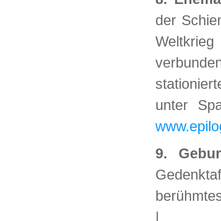
der Schie
Weltkrieg
verbunden
stationie
unter Sp
www.epilo
9. Gebur
Gedenkta
berühmtes
|