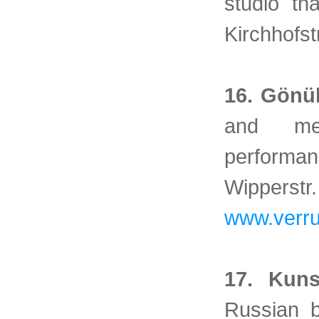
studio th
Kirchhofst
16. Gönül
and mee
performan
Wip
www.verru
17. Kuns
Russian b