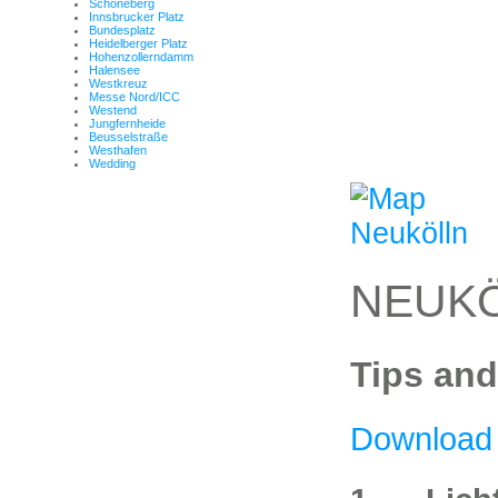
Schöneberg
Innsbrucker Platz
Bundesplatz
Heidelberger Platz
Hohenzollerndamm
Halensee
Westkreuz
Messe Nord/ICC
Westend
Jungfernheide
Beusselstraße
Westhafen
Wedding
NEUK
Tips and
Download