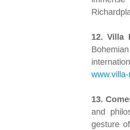
Richardpla
12. Villa
Bohemia
internat
www.villa-
13. Come
and philo
gesture o