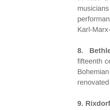
musician
performan
Karl-Marx
8. Bethl
fifteenth 
Bohemian
renovated 
9. Rixdor