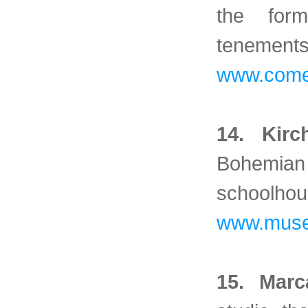
the for
teneme
www.comen
14. Kirc
Bohemian
scho
www.muse
15. Mar