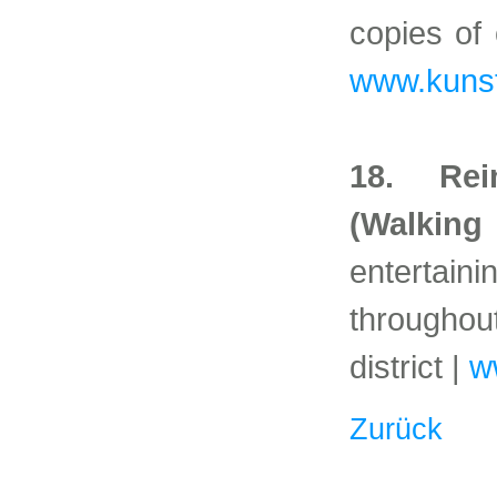
copies of 
www.kunst
18. Rei
(Walki
entertai
throughou
district |
w
Zurück