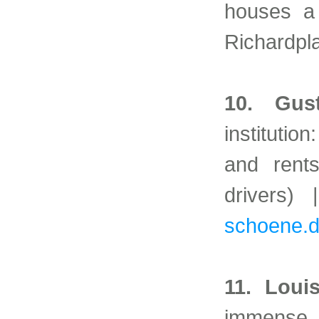
houses a 
Richardpla
10. Gus
institutio
and rent
drivers)
schoene.
11. Loui
immense 