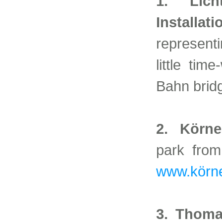
1. Lich
Installati
representi
little ti
Bahn brid
2. Körne
park from
www.körne
3. Thom