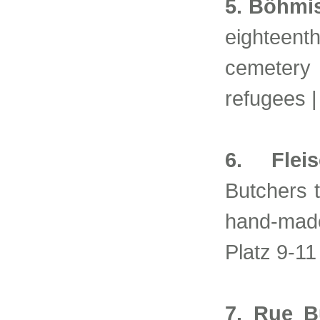
5. Böhmi
eighteenth
cemeter
refugees |
6. Fleis
Butchers t
hand-made
Platz 9-11
7. Rue B