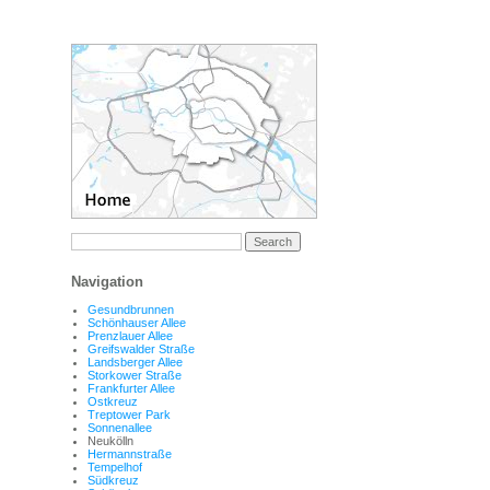
Navigation
Gesundbrunnen
Schönhauser Allee
Prenzlauer Allee
Greifswalder Straße
Landsberger Allee
Storkower Straße
Frankfurter Allee
Ostkreuz
Treptower Park
Sonnenallee
Neukölln
Hermannstraße
Tempelhof
Südkreuz