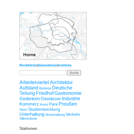
Rückblicke
|
Seitenblicke
|
Anblicke
Arbeiterviertel
Architektur
Aufstand
Deutsche
Bohème
Teilung
Friedhof
Gastronomie
Gedenken
Gewässer
Industrie
Kommerz
Preußen
Park
Kunst
Stadtentwicklung
Sport
Unterhaltung
Verkehr
Veranstaltung
Villenkolonie
Stationen