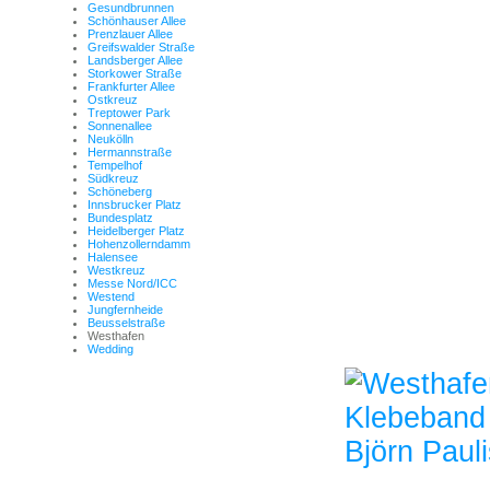
Gesundbrunnen
Schönhauser Allee
Prenzlauer Allee
Greifswalder Straße
Landsberger Allee
Storkower Straße
Frankfurter Allee
Ostkreuz
Treptower Park
Sonnenallee
Neukölln
Hermannstraße
Tempelhof
Südkreuz
Schöneberg
Innsbrucker Platz
Bundesplatz
Heidelberger Platz
Hohenzollerndamm
Halensee
Westkreuz
Messe Nord/ICC
Westend
Jungfernheide
Beusselstraße
Westhafen
Wedding