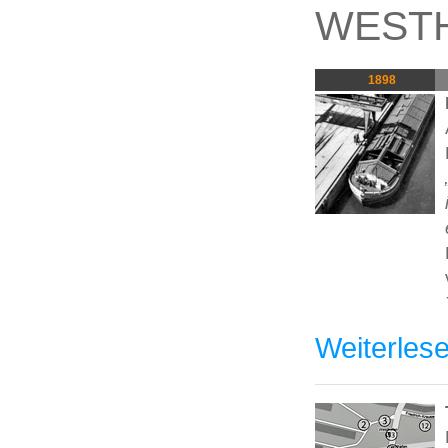
WEST
1898
Weiterles