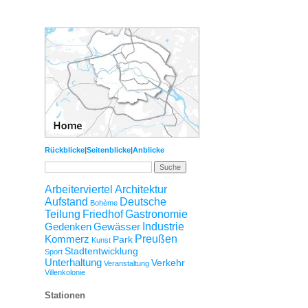
Rückblicke
|
Seitenblicke
|
Anblicke
Arbeiterviertel
Architektur
Aufstand
Deutsche
Bohème
Teilung
Friedhof
Gastronomie
Gedenken
Gewässer
Industrie
Kommerz
Preußen
Park
Kunst
Stadtentwicklung
Sport
Unterhaltung
Verkehr
Veranstaltung
Villenkolonie
Stationen