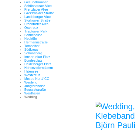
Gesundbrunnen
Schönhauser Allee
Prenzlauer Allee
Greifswalder Straße
Landsberger Allee
Storkower Straße
Frankfurter Allee
Ostkreuz
Treptower Park
Sonnenallee
Neukölln
Hermannstraße
Tempelhof
Südkreuz
Schöneberg
Innsbrucker Platz
Bundesplatz
Heidelberger Platz
Hohenzollerndamm
Halensee
Westkreuz
Messe Nord/ICC
Westend
Jungfernheide
Beusselstraße
Westhafen
Wedding